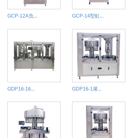
GCP-12A负...
GCP-14型虹...
GDP16-16...
GDP16-1灌...