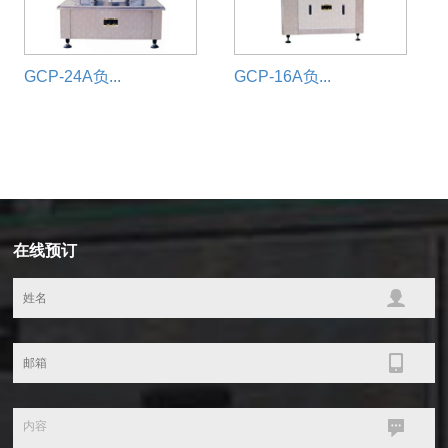
GCP-24A负...
GCP-16A负...
在线预订